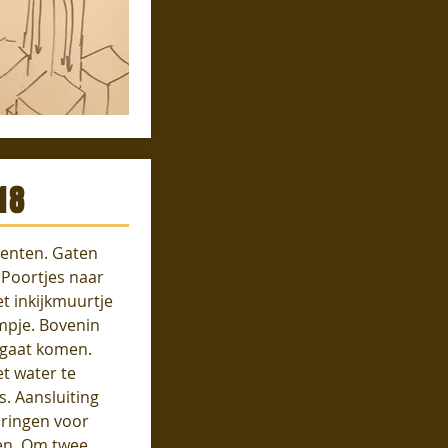
18
enten. Gaten
 Poortjes naar
t inkijkmuurtje
mpje. Bovenin
 gaat komen.
t water te
s. Aansluiting
aringen voor
zen. Om twee