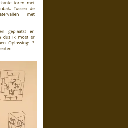
rkante toren met
enbak. Tussen de
tervallen met
en geplaatst én
 dus ik moet er
nen. Oplossing: 3
menten.