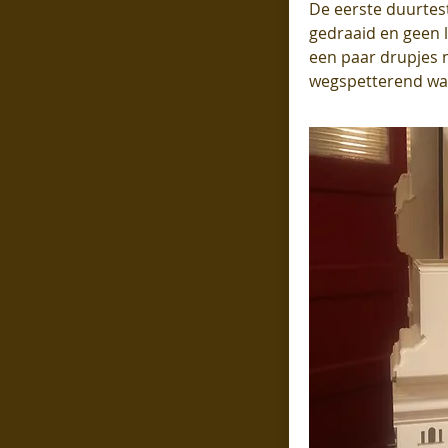
De eerste duurtest
gedraaid en geen l
een paar drupjes 
wegspetterend wa