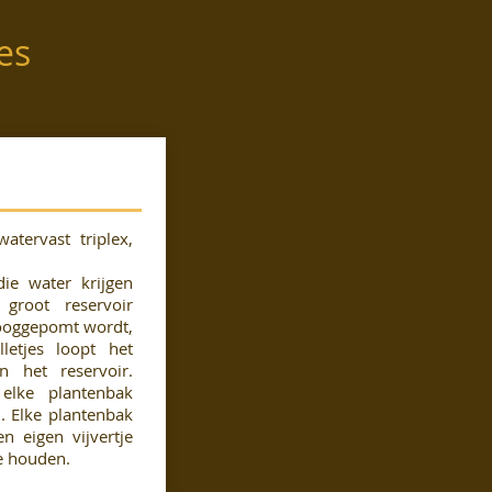
es
atervast triplex,
ie water krijgen
 groot reservoir
ooggepomt wordt,
lletjes loopt het
 het reservoir.
 elke plantenbak
n. Elke plantenbak
n eigen vijvertje
te houden.