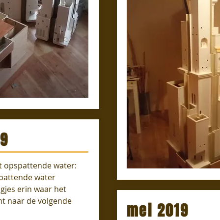
19
t opspattende water:
spattende water
jes erin waar het
t naar de volgende
mei 2019