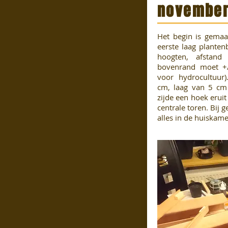
november
Het begin is gemaa
eerste laag planten
hoogten, afstand
bovenrand moet +/
voor hydrocultuur
cm, laag van 5 cm
zijde een hoek eruit
centrale toren. Bij 
alles in de huiskame