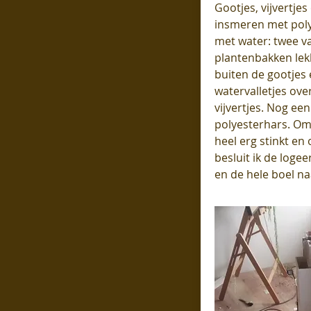
Gootjes, vijvertjes
insmeren met poly
met water: twee v
plantenbakken lek
buiten de gootjes 
watervalletjes ove
vijvertjes. Nog ee
polyesterhars. Om
heel erg stinkt en
besluit ik de loge
en de hele boel n