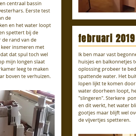
 en centraal bassin
esterhars. Eerste test
an de
ken en het water loopt
en spettert bij de
februari 2019
r de rand van de
n keer insmeren met
dat dat spul toch wel
Ik ben maar vast begonn
 op mijn longen slaat
huisjes en balkonnetjes te
erkamer leeg te maken
oplossing probeer te be
aar boven te verhuizen.
spattende water. Het bui
lopen lijkt te komen door
water doorheen loopt, he
"slingeren". Sterkere p
en dit werkt, het water bl
gootjes maar blijft wel o
de vijvertjes spetteren.