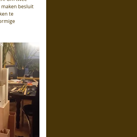
n maken besluit
ken te
ormige