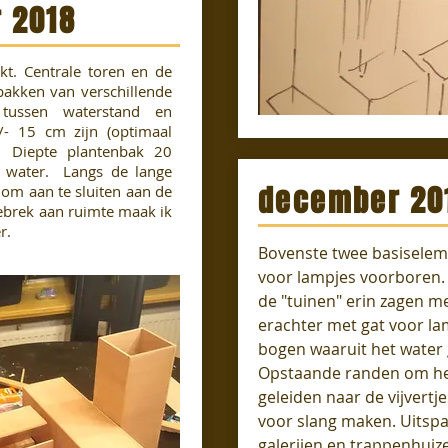
 2018
kt. Centrale toren en de
bakken van verschillende
 tussen waterstand en
- 15 cm zijn (optimaal
). Diepte plantenbak 20
 water. Langs de lange
december 20
 om aan te sluiten aan de
gebrek aan ruimte maak ik
r.
Bovenste twee basiselem
voor lampjes voorboren.
de "tuinen" erin zagen me
erachter met gat voor la
bogen waaruit het water
Opstaande randen om he
geleiden naar de vijvertje
voor slang maken. Uitsp
galerijen en trappenhui