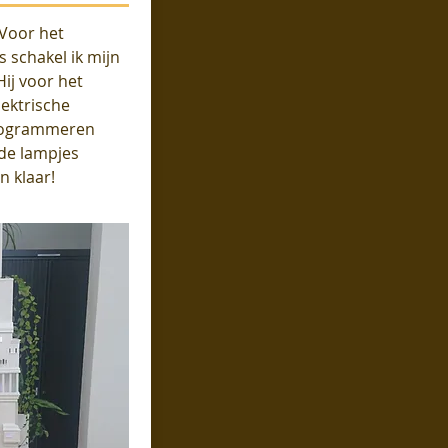
 Voor het
s schakel ik mijn
Hij voor het
lektrische
programmeren
de lampjes
en klaar!