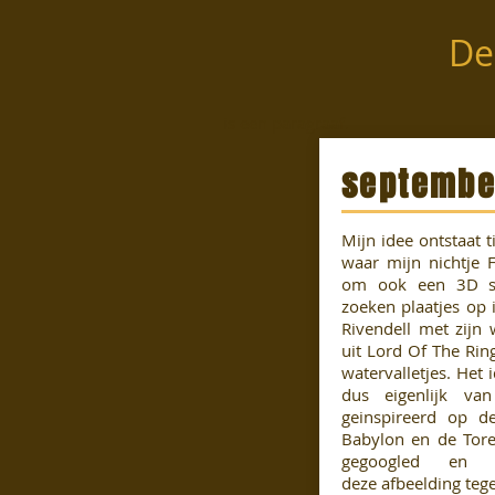
De
is een paragraaf.
septembe
Mijn idee ontstaat t
waar mijn nichtje 
om ook een 3D sc
zoeken plaatjes op 
Rivendell met zijn 
uit Lord Of The Rin
watervalletjes. Het
dus eigenlijk van
geinspireerd op 
Babylon en de Tore
gegoogled en
deze afbeelding teg