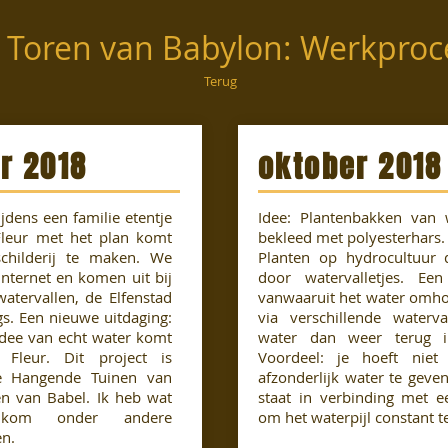
 Toren van Babylon: Werkproc
Terug
r 2018
oktober 2018
ijdens een familie etentje
Idee: Plantenbakken van w
Fleur met het plan komt
bekleed met polyesterhars.
hilderij te maken. We
Planten op hydrocultuur d
internet en komen uit bij
door watervalletjes. Een
watervallen, de Elfenstad
vanwaaruit het water omh
gs. Een nieuwe uitdaging:
via verschillende waterva
 idee van echt water komt
water dan weer terug in
 Fleur. Dit project is
Voordeel: je hoeft niet
de Hangende Tuinen van
afzonderlijk water te geve
n van Babel. Ik heb wat
staat in verbinding met ee
 kom onder andere
om het waterpijl constant 
en.