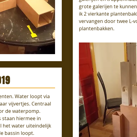
grote galerijen te kunne
ik 2 vierkante plantenbak
vervangen door twee L-v
plantenbakken.
019
enten. Water loopt via
aar vijvertjes. Centraal
oor de waterpomp.
s staan hiermee in
 het water uiteindelijk
le bassin loopt.