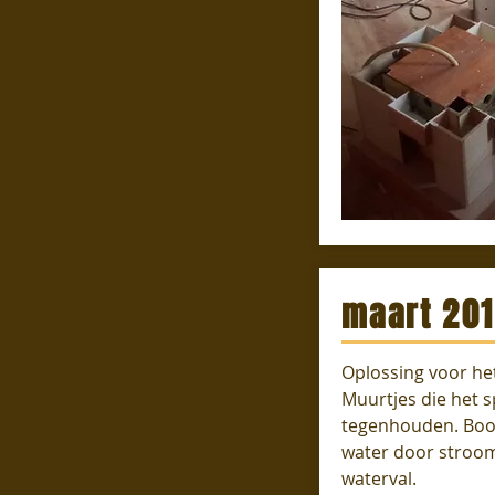
maart 20
Oplossing voor he
Muurtjes die het 
tegenhouden. Boog
water door stroom
waterval.